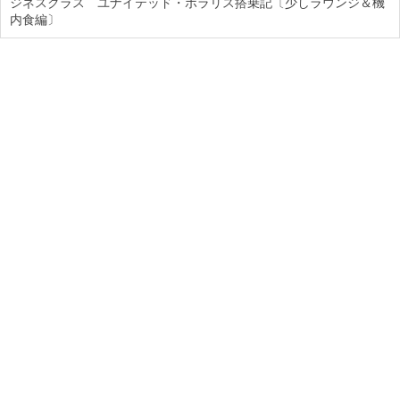
ジネスクラス ユナイテッド・ポラリス搭乗記〔少しラウンジ＆機
内食編〕