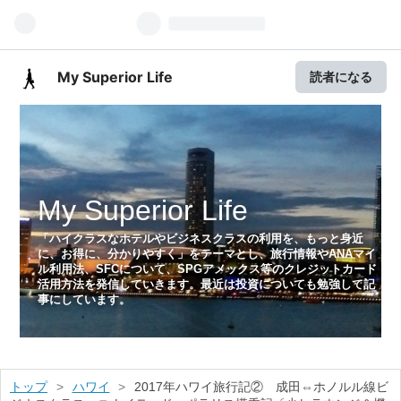
My Superior Life
読者になる
My Superior Life
「ハイクラスなホテルやビジネスクラスの利用を、もっと身近
に、お得に、分かりやすく」をテーマとし、旅行情報やANAマイ
ル利用法、SFCについて、SPGアメックス等のクレジットカード
活用方法を発信していきます。最近は投資についても勉強して記
事にしています。
トップ
>
ハワイ
>
2017年ハワイ旅行記② 成田⇔ホノルル線ビ